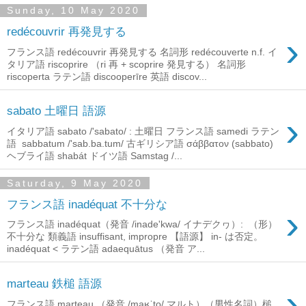
Sunday, 10 May 2020
redécouvrir 再発見する
›
フランス語 redécouvrir 再発見する 名詞形 redécouverte n.f. イ
タリア語 riscoprire （ri 再 + scoprire 発見する） 名詞形
riscoperta ラテン語 discooperīre 英語 discov...
sabato 土曜日 語源
›
イタリア語 sabato /'sabato/ : 土曜日 フランス語 samedi ラテン
語 sabbatum /'sab.ba.tum/ 古ギリシア語 σάββατον (sabbato)
ヘブライ語 shabát ドイツ語 Samstag /...
Saturday, 9 May 2020
フランス語 inadéquat 不十分な
›
フランス語 inadéquat（発音 /inade'kwa/ イナデクヮ）: （形）
不十分な 類義語 insuffisant, impropre 【語源】 in- は否定。
inadéquat < ラテン語 adaequātus （発音 ア...
marteau 鉄槌 語源
›
フランス語 marteau （発音 /maʁˈto/ マルト）（男性名詞）槌