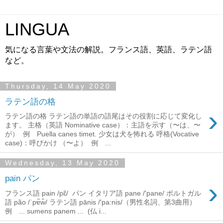
LINGUA
気になる言葉や文法の解説。フランス語、英語、ラテン語
など。
Thursday, 14 May 2020
ラテン語の格
›
ラテン語の格 ラテン語の単語の語尾はその役割に応じて変化し
ます。 主格（英語 Nominative case）：主語を示す（〜は、〜
が） 例 Puella canes timet. 少女は犬を怖れる 呼格(Vocative
case)：呼びかけ （〜よ） 例 ...
Wednesday, 13 May 2020
pain パン
›
フランス語 pain /pɛ̃/ パン イタリア語 pane /'pane/ ポルトガル
語 pão /ˈpɐ̃w̃/ ラテン語 pānis /'pa:nis/（男性名詞、第3曲用）
例 ... sumens panem ... (仏 i...