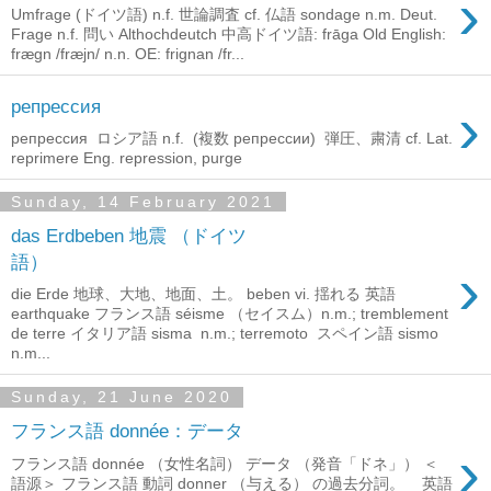
›
Umfrage (ドイツ語) n.f. 世論調査 cf. 仏語 sondage n.m. Deut.
Frage n.f. 問い Althochdeutch 中高ドイツ語: frāga Old English:
frægn /fræjn/ n.n. OE: frignan /fr...
›
репрессия
репрессия ロシア語 n.f. (複数 репрессии) 弾圧、粛清 cf. Lat.
reprimere Eng. repression, purge
Sunday, 14 February 2021
das Erdbeben 地震 （ドイツ
語）
›
die Erde 地球、大地、地面、土。 beben vi. 揺れる 英語
earthquake フランス語 séisme （セイスム）n.m.; tremblement
de terre イタリア語 sisma n.m.; terremoto スペイン語 sismo
n.m...
Sunday, 21 June 2020
フランス語 donnée：データ
›
フランス語 donnée （女性名詞） データ （発音「ドネ」） ＜
語源＞ フランス語 動詞 donner （与える） の過去分詞。 英語