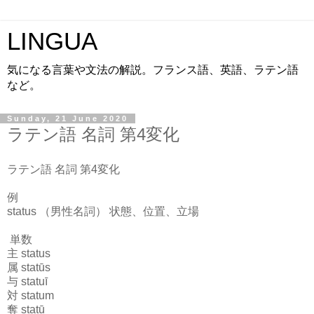
LINGUA
気になる言葉や文法の解説。フランス語、英語、ラテン語
など。
Sunday, 21 June 2020
ラテン語 名詞 第4変化
ラテン語 名詞 第4変化
例
status （男性名詞） 状態、位置、立場
単数
主 status
属 statūs
与 statuī
対 statum
奪 statū