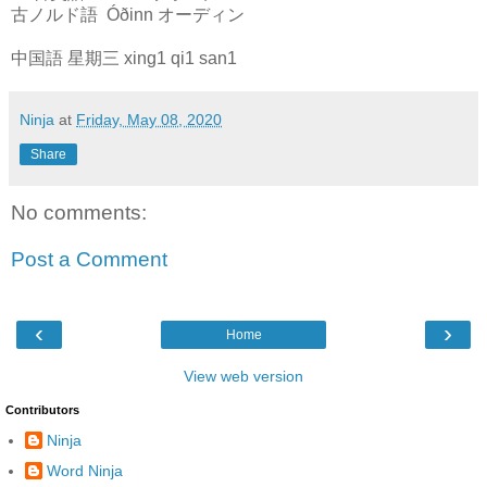
古ノルド語 Óðinn オーディン
中国語 星期三 xing1 qi1 san1
Ninja
at
Friday, May 08, 2020
Share
No comments:
Post a Comment
‹
›
Home
View web version
Contributors
Ninja
Word Ninja